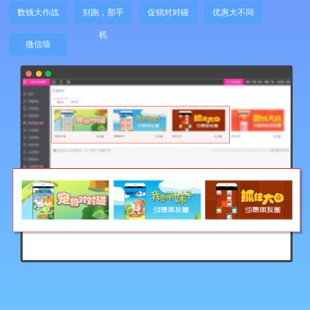
数钱大作战
别跑，那手
促销对对碰
优惠大不同
机
微信墙