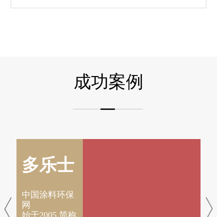
成功案例
多乐士
中国涂料环保
网
中
中
中
中
始于2005 简称
始
始
网
始