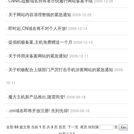
· CNNIC提醒域名持有者尽快履行网站备案手续
2009-12-28
· 关于网站内容清理整顿的紧急通知
2009-12-25
· 即时起,CN域名将不对个人开放!
2009-12-14
· 提倡积极备案,主机免费赠送一个月
2009-12-13
· 关于停用未备案网站的紧急通知!
2009-12-11
· 关于积极配合上级部门严厉打击手机涉黄网站的紧急通知
2009-
12-11
· 魔方主机新产品推出,随需而变!
2009-09-18
· .cm域名即将开放注册! 先到先得!
2009-09-18
全部
53
篇文章 当前
1
页 共
3
页
首页
下一页
尾页
转到第
页
分页:1
2
3